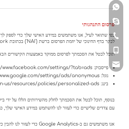
+8615157965822
+8615157965822
פרסום התנהגותי
כפי שתואר לעיל, אנו משתמשים במידע האישי שלך כדי לספק לך פ
+86-579-875932
לבקר בדף החינוכי של יוזמת הפרסום ברשת ('NAI') בכתובת http://www.networkadvertising.org/understanding-online-advertising/how-does-it-work.
+86-1515796582
תוכל לבטל את הסכמתך לפרסום ממוקד באמצעות הקישורים הבא
sales@ykrunya
פייסבוק:
//www.facebook.com/settings/?tab=ads
גוגל:
/www.google.com/settings/ads/anonymous
בינג:
en-us/resources/policies/personalized-ads
בנוסף, תוכל לבטל את הסכמתך לחלק מהשירותים הללו על ידי ביקור בפורטל ביטול
עם צדדים שלישיים כדי לעזור לנו להשתמש במידע האישי שלך, כמ
אנו משתמשים גם ב-Google Analytics כדי לעזור לנו להבין כיצד הלקוחות שלנו משתמשים באתר - תוכל לקרוא עוד על האופן שבו Google משתמשת במידע האישי שלך כאן: