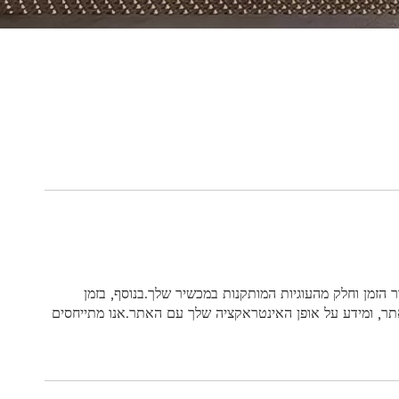
ר באתר, אנו אוספים באופן אוטומטי מידע מסוים על המכשיר שלך, כולל מידע על דפדפן האינטרנט שלך, כתובת ה-IP, אזור הזמן וחלק מהעוגיות המותקנות במכשיר שלך.בנוסף, בזמן
תר, ומידע על אופן האינטראקציה שלך עם האתר.אנו מתייחסים