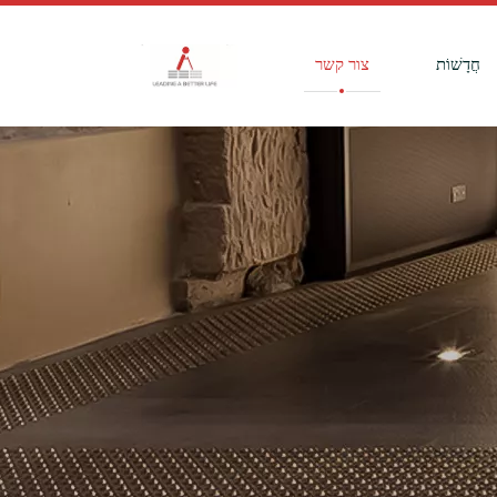
חֲדָשׁוֹת
צור קשר