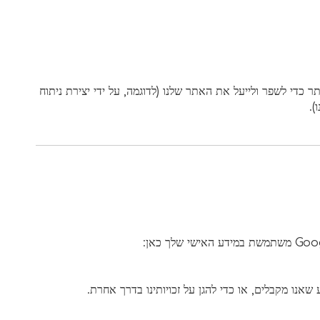
זור לנו לסנן סיכונים והונאות פוטנציאליות (במיוחד, כתובת ה-IP שלך), ובאופן כללי יותר כדי לשפר ולייעל את האתר שלנו (לדוגמה, על ידי יצירת ניתוח
).
אנו משתמשים גם ב-Google Analytics כדי לעזור לנו להבין כיצד הלקוחות שלנו משתמשים באתר - תוכל לקרוא עוד על האופן שבו Google משתמשת במידע האישי שלך כאן:
שאנו מקבלים, או כדי להגן על זכויותינו בדרך אחרת.