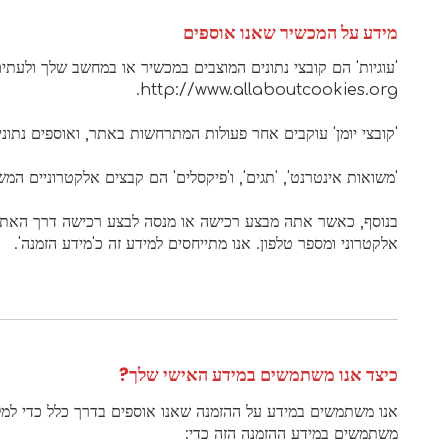
מידע על המכשיר שאנו אוספים
'עוגיות' הם קובצי נתונים המוצבים במכשיר או במחשב שלך ולעתים קרובות כוללים מזהה י
.
http://www.allaboutcookies.org
'קובצי יומן' עוקבים אחר פעולות המתרחשות באתר, ואוספים נתונים כולל כתובת ה-IP שלך, סוג הדפדפן, ספק שירותי האינטרנט, דפי
'משואות אינטרנט', 'תגים', ו'פיקסלים' הם קבצים אלקטרוניים ה
בנוסף, כאשר אתה מבצע רכישה או מנסה לבצע רכישה דרך האתר, 
אלקטרוני ומספר טלפון. אנו מתייחסים למידע זה כ'מידע הזמנה'.
כיצד אנו משתמשים במידע האישי שלך?
אנו משתמשים במידע על ההזמנה שאנו אוספים בדרך כלל כדי למלא
משתמשים במידע ההזמנה הזה כדי: